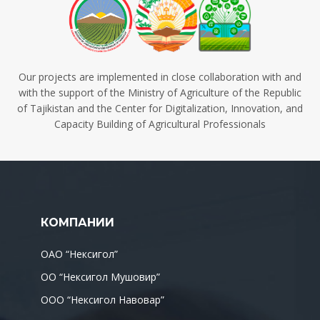
Our projects are implemented in close collaboration with and
with the support of the Ministry of Agriculture of the Republic
of Tajikistan and the Center for Digitalization, Innovation, and
Capacity Building of Agricultural Professionals
КОМПАНИИ
ОАО “Нексигол”
ОО “Нексигол Мушовир”
ООО “Нексигол Навовар”