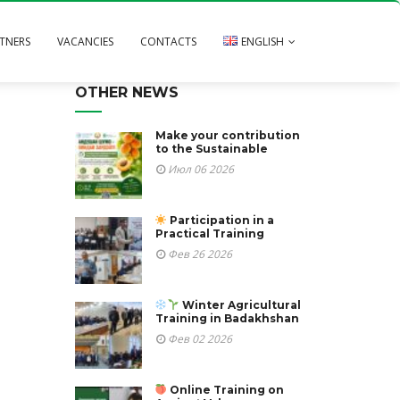
TNERS
VACANCIES
CONTACTS
ENGLISH
OTHER NEWS
Русский
Тоҷикӣ
Make your contribution
to the Sustainable
Июл 06 2026
Participation in a
Practical Training
Фев 26 2026
Winter Agricultural
Training in Badakhshan
Фев 02 2026
Online Training on