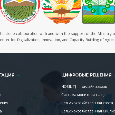
n close collaboration with and with the support of the Ministry of
enter for Digitalization, Innovation, and Capacity Building of Agric
ГАЦИЯ
ЦИФРОВЫЕ РЕШЕНИЯ
HOSIL.TJ — онлайн заказы
и
Система мониторинга цен
ения
Сельскохозяйственная карта
а
Сельскохозяйственная библи