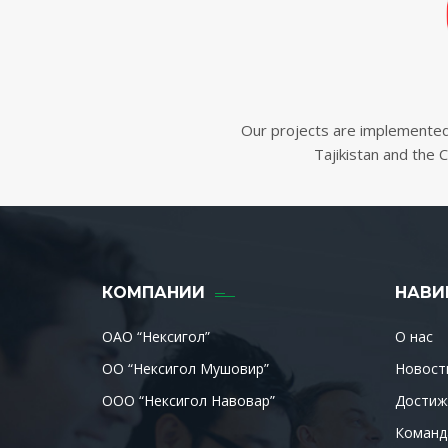
Our projects are implemented i
Tajikistan and the C
КОМПАНИИ
НАВИ
ОАО “Нексигол”
О нас
ОО “Нексигол Мушовир”
Новост
ООО “Нексигол Навовар”
Достиж
Команд