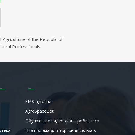
 Agriculture of the Republic of
ultural Professionals
SMS-agroline
AgroSpaceBot
Обучающие видео для агробизнеса
отека
Платформа для торговли сельхоз