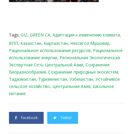
Tags:
GIZ
,
GREEN CA
,
Адаптация к изменению климата
,
ВПП
,
Казахстан
,
Кыргызстан
,
Нексигол Мушовир
,
Рациональное использование ресурсов
,
Рациональное
использование энергии
,
Региональная Экологическая
Экспертная Сеть Центральной Азии
,
Сохранение
биоразнообразия
,
Сохранение природных экосистем
,
Таджикистан
,
Туркменистан
,
Узбекистан
,
Устойчивое
сельское хозяйство
,
Центральная Азия
,
Школьное
питание
Facebook
Twitter