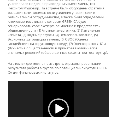
участвовали недавно присоединившиеся члены, как
Нексигол Мушовир. На встрече были обсуждены стратегия
развития сети, возможности усиления участия сети в
региональном сотрудничестве, а также были определены
ключевые тематики, по которым GREEN CA будет
генерировать свое экспертное мнение и представлять
общественности: (1) Атомная энергетика, (2) Изменение
климата, (3) Водные ресурсы, (4) Землепользование, (5)
Экономика деградации земель, (6) ОВОС (Оценка
воздействия на окружающую среду), (7) Оценка рисков ЧС и
(8) Участие общественности в принятии экологически
значимых решений (общественные советы при госструктур).
На этом видео можно посмотреть отрывок презентации
результата работы в группе по потенциальной услуги GREEN
CA для финансовых институтов:
Видеоплеер