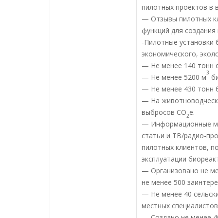
пилотных проектов в 
— Отзывы пилотных кл
функций для создания
-Пилотные установки 
экономического, экол
— Не менее 140 тонн 
3
— Не менее 5200 м
би
— Не менее 430 тонн 
— На животноводчески
выбросов CO
e.
2
— Информационные ма
статьи и ТВ/радио-пр
пилотных клиентов, п
эксплуатации биореак
— Организовано не ме
не менее 500 заинтер
— Не менее 40 сельск
местных специалистов
— Создано не менее 4