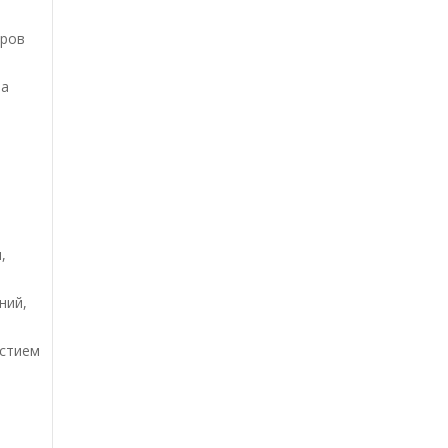
оров
та
,
ний,
астием