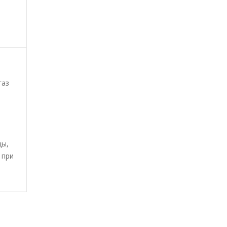
газ
цы,
 при