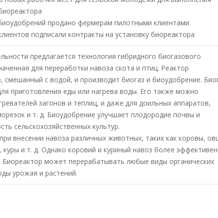
 биореактора
 биоудобрений продано фермерам пилотными клиентами
клиентов подписали контракты на установку биореактора
ельности предлагается технология гибридного биогазового
аченная для переработки навоза скота и птиц. Реактор
, смешанный с водой, и производит биогаз и биоудобрение. Био
ля приготовления еды или нагрева воды. Его также можно
ревателей загонов и теплиц, и даже для доильных аппаратов,
орезок и т. д. Биоудобрение улучшает плодородие почвы и
сть сельскохозяйственных культур.
при внесении навоза различных животных, таких как коровы, ов
, куры и т. д. Однако коровий и куриный навоз более эффективен
. Биореактор может перерабатывать любые виды органических
оды урожая и растений.