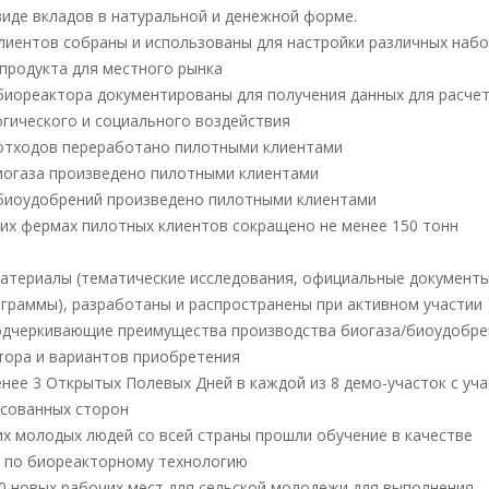
виде вкладов в натуральной и денежной форме.
иентов собраны и использованы для настройки различных наб
 продукта для местного рынка
биореактора документированы для получения данных для расче
огического и социального воздействия
отходов переработано пилотными клиентами
огаза произведено пилотными клиентами
биоудобрений произведено пилотными клиентами
х фермах пилотных клиентов сокращено не менее 150 тонн
териалы (тематические исследования, официальные документы
ограммы), разработаны и распространены при активном участии
одчеркивающие преимущества производства биогаза/биоудобре
тора и вариантов приобретения
нее 3 Открытых Полевых Дней в каждой из 8 демо-участок с уч
есованных сторон
их молодых людей со всей страны прошли обучение в качестве
 по биореакторному технологию
0 новых рабочих мест для сельской молодежи для выполнения