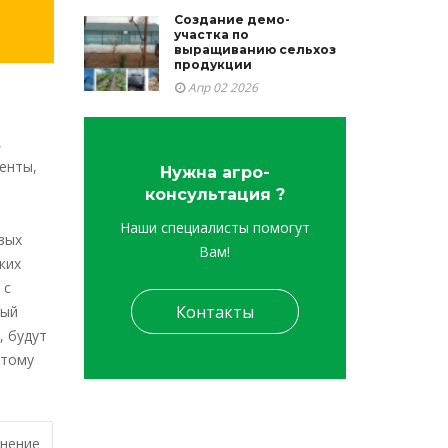
Создание демо-
участка по
выращиванию сельхоз
продукции
Апр 02 2026
,
енты,
Нужна агро-
консультация ?
Наши специалисты помогут
вых
Вам!
ких
 с
Контакты
ный
, будут
этому
анение