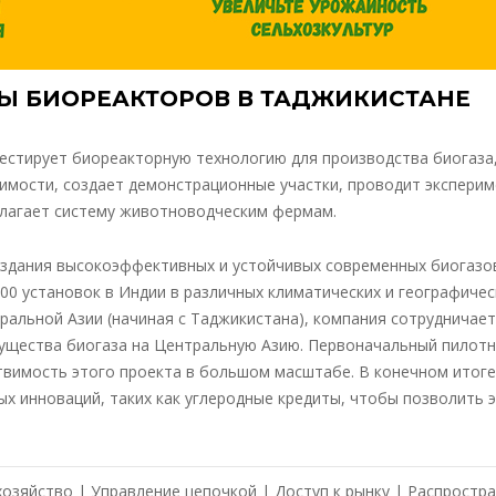
Ы БИОРЕАКТОРОВ В ТАДЖИКИСТАНЕ
естирует биореакторную технологию для производства биогаза
оимости, создает демонстрационные участки, проводит эксперим
длагает систему животноводческим фермам.
создания высокоэффективных и устойчивых современных биогазо
000 установок в Индии в различных климатических и географичес
ральной Азии (начиная с Таджикистана), компания сотрудничает
ущества биогаза на Центральную Азию. Первоначальный пилот
вимость этого проекта в большом масштабе. В конечном итоге
х инноваций, таких как углеродные кредиты, чтобы позволить 
хозяйство | Управление цепочкой | Доступ к рынку | Распростр