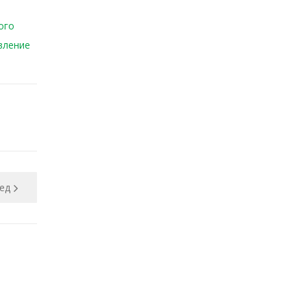
ого
вление
ед