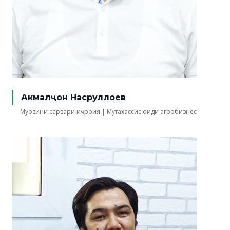
Акмалҷон Насруллоев
Муовини сарвари иҷроия | Мутахассис оиди агробизнес