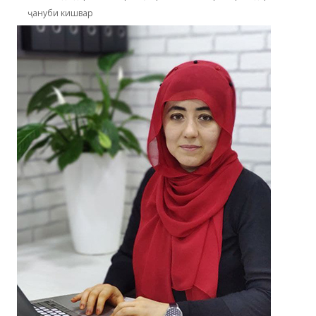
ҷануби кишвар