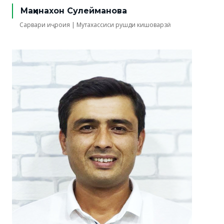
Маҳинахон Сулейманова
Сарвари иҷроия | Мутахассиси рушди кишоварзӣ