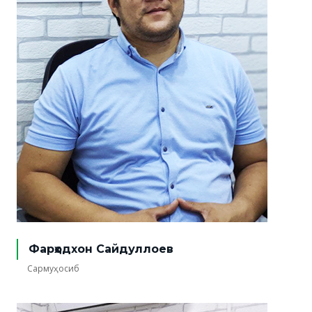
Фарҳодхон Сайдуллоев
Сармуҳосиб