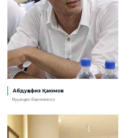
Абдуҳафиз Қаюмов
Муҳандис-барномасоз