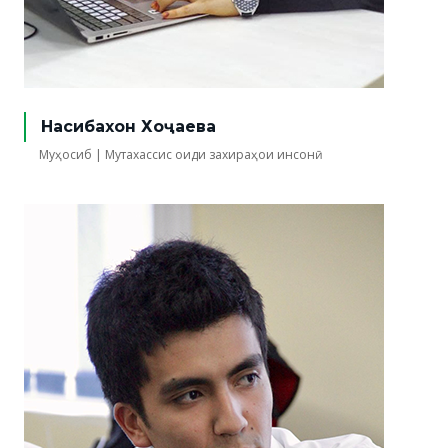
Насибахон Хоҷаева
Муҳосиб | Мутахассис оиди захираҳои инсонӣ