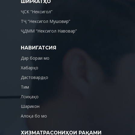
ШИРКАТҲО
ҶСК “Нексигол”
ТҶ “Нексигол Мушовир”
ҶДММ “Нексигол Навовар”
НАВИГАТСИЯ
Дар бораи мо
Хабарҳо
Дастовардҳо
Тим
Лоиҳаҳо
Шарикон
Алоқа бо мо
ХИЗМАТРАСОНИҲОИ РАҚАМИ