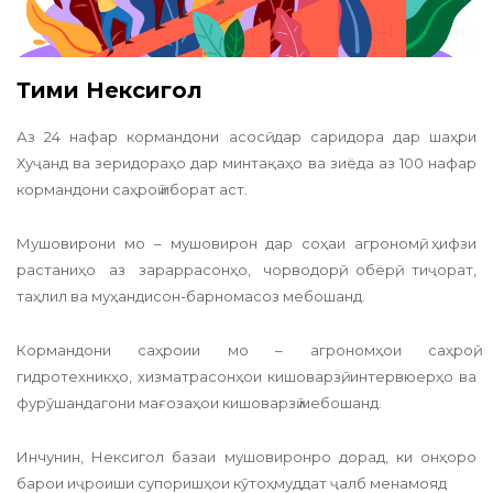
Тими Нексигол
Аз 24 нафар кормандони асосӣ дар саридора дар шаҳри
Хуҷанд ва зеридораҳо дар минтақаҳо ва зиёда аз 100 нафар
кормандони саҳроӣ иборат аст.
Мушовирони мо – мушовирон дар соҳаи агрономӣ, ҳифзи
растаниҳо аз зараррасонҳо, чорводорӣ, обёрӣ, тиҷорат,
таҳлил ва муҳандисон-барномасоз мебошанд.
Кормандони саҳроии мо – агрономҳои саҳроӣ,
гидротехникҳо, хизматрасонҳои кишоварзӣ, интервюерҳо ва
фурӯшандагони мағозаҳои кишоварзӣ мебошанд.
Инчунин, Нексигол базаи мушовиронро дорад, ки онҳоро
барои иҷроиши супоришҳои кӯтоҳмуддат ҷалб менамояд