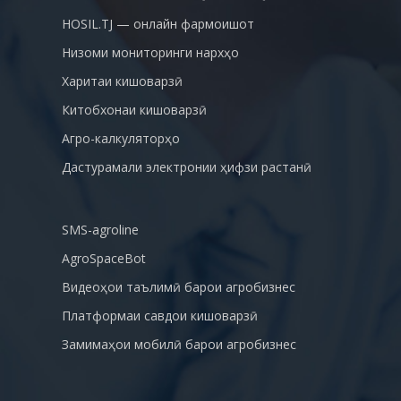
HOSIL.TJ — онлайн фармоишот
Низоми мониторинги нархҳо
Харитаи кишоварзӣ
Китобхонаи кишоварзӣ
Агро-калкуляторҳо
Дастурамали электронии ҳифзи растанӣ
SMS-agroline
AgroSpaceBot
Видеоҳои таълимӣ барои агробизнес
Платформаи савдои кишоварзӣ
Замимаҳои мобилӣ барои агробизнес