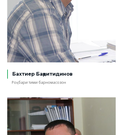
Бахтиер Баҳритидинов
Роҳбари тими барномасозон