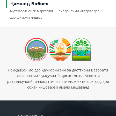
Ҷамшед Бобоев
Мутахассис оиди маркетинг | Роҳбари тими Интервюерон
дар шимоли кишвар
Лоиҳаиҳои мо дар ҳамкории зич ва дастгирии Вазорати
кишоварзии Ҷумҳурии Тоҷикистон ва Маркази
рақамикунонӣ, инноватсия ва такмили ихтисоси кадрҳои
соҳаи кишоварзӣ амалӣ мешаванд