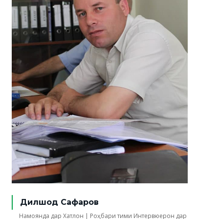
Дилшод Сафаров
Намоянда дар Хатлон | Роҳбари тими Интервюерон дар