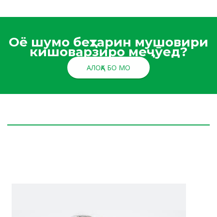
Оё шумо беҳтарин мушовири
кишоварзиро меҷӯед?
АЛОҚА БО МО