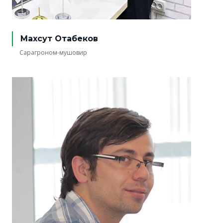
Махсут Отабеков
Сарагроном-мушовир