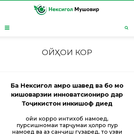
ОЙҲОИ КОР
Ба Нексигол ҳамроҳ шавед ва бо мо
кишоварзии инноватсиониро дар
Тоҷикистон инкишоф диҳед
Ҷойи корро интихоб намоед,
пурсишномаи тарҷумаи ҳолро пур
намоед ва аз санҷиш гузаред, то узви