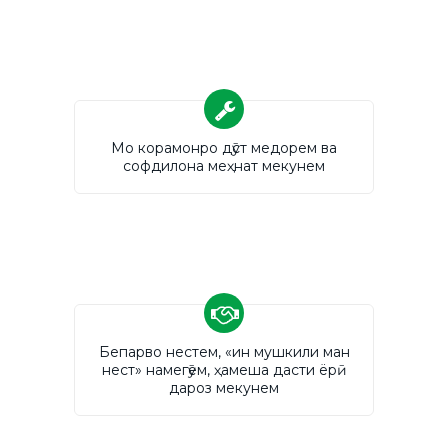
Мо корамонро дӯст медорем ва
софдилона меҳнат мекунем
Бепарво нестем, «ин мушкили ман
нест» намегӯем, ҳамеша дасти ёрӣ
дароз мекунем