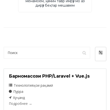
менамоем, ҳамин тавр имрӯз мо аз
дирӯз беҳтар мешавем
Поиск
Фильт
по
Барномасози PHP/Laravel + Vue.js
Технологияҳои рақамӣ
Пурра
Хуҷанд
Подробнее