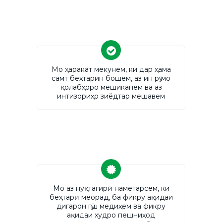
Мо ҳаракат мекунем, ки дар ҳама
самт беҳтарин бошем, аз ин рӯ мо
қолабҳоро мешиканем ва аз
интизориҳо зиёдтар мешавем
Мо аз нуқтагирӣ наметарсем, ки
беҳтарӣ меорад, ба фикру ақидаи
дигарон гӯш медиҳем ва фикру
ақидаи худро пешниҳод