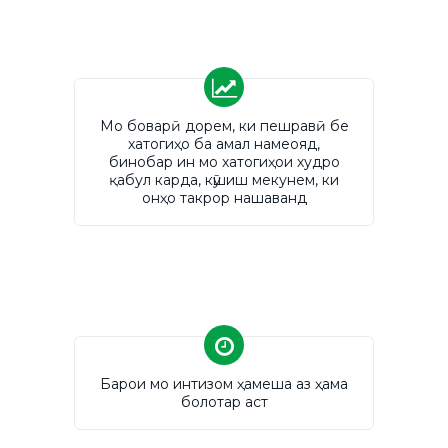
Мо боварӣ дорем, ки пешравӣ бе
хатогиҳо ба амал намеояд,
бинобар ин мо хатогиҳои худро
қабул карда, кӯшиш мекунем, ки
онҳо такрор нашаванд
Барои мо интизом ҳамеша аз ҳама
болотар аст