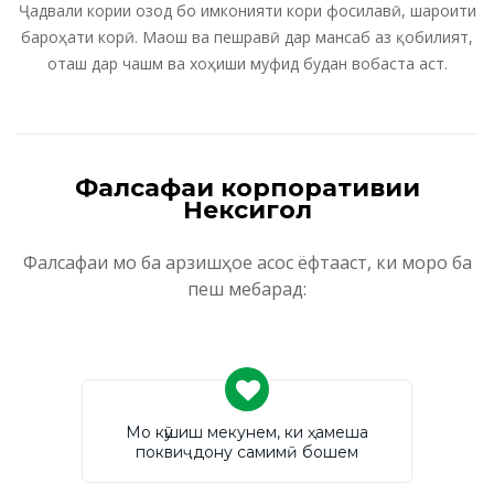
Ҷадвали кории озод бо имконияти кори фосилавӣ, шароити
бароҳати корӣ. Маош ва пешравӣ дар мансаб аз қобилият,
оташ дар чашм ва хоҳиши муфид будан вобаста аст.
Фалсафаи корпоративии
Нексигол
Фалсафаи мо ба арзишҳое асос ёфтааст, ки моро ба
пеш мебарад:
Мо кӯшиш мекунем, ки ҳамеша
поквиҷдону самимӣ бошем