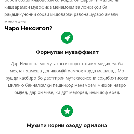
кишварамон мувофиқа менамоем ва лоиҳаҳои ба
рақамикунонии соҳаи кишоварзӣ равонашударо амалӣ
менамоем.
Чаро Нексигол?
Формулаи муваффақият
Дар Нексигол мо мутахассисонро таълим медиҳем, ба
меҳнат ҳамеша донишомӯзӣ ҳамроҳ карда мешавад. Мо
рушди касбиро бо дастгирии мутахассисони соҳибихтисоси
миллию байналхалқӣ пешниҳод менамоем. Чизҳои навро
омӯзед, дар он чизе, ки дӯст медоред, инкишоф ёбед.
Муҳити кории озоду одилона