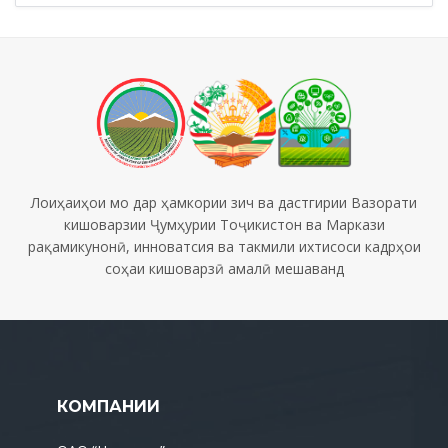
Лоиҳаиҳои мо дар ҳамкории зич ва дастгирии Вазорати
кишоварзии Ҷумҳурии Тоҷикистон ва Маркази
рақамикунонӣ, инноватсия ва такмили ихтисоси кадрҳои
соҳаи кишоварзӣ амалӣ мешаванд
КОМПАНИИ