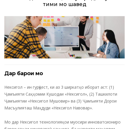
тими мо шавед
Дар барои мо
Нексигол – ин гурӯҳест, ки аз 3 ширкатҳо иборат аст: (1)
Ҷамъияти Саҳҳомии Кушодаи «Нексигол», (2) Ташкилоти
Ҷамъиятии «Нексигол Мушовир» ва (3) Ҷамъияти Дорои
Масъулияташ Маҳдуди «Нексигол Навовар».
Мо дар Нексигол технологияҳои муосири инноватсиониро
барои соҳаи кишоварзӣ санҷида, ба шароити маҳаллии