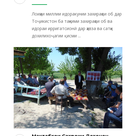
Лоиҳаи миллии идоракунии захираҳои об дар
Тоҷикистон ба таҳкими захираҳои об ва
идораи ирригатсионӣ дар ҳавза ва сатҳи
дохилихоҷагии қисми ...
Мактабҳои Саҳроии Деҳқонон