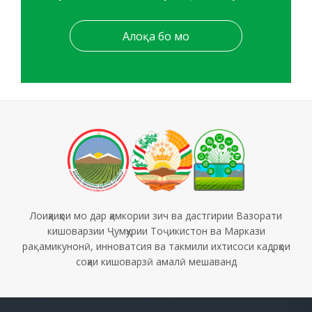
Алоқа бо мо
Лоиҳаиҳои мо дар ҳамкории зич ва дастгирии Вазорати
кишоварзии Ҷумҳурии Тоҷикистон ва Маркази
рақамикунонӣ, инноватсия ва такмили ихтисоси кадрҳои
соҳаи кишоварзӣ амалӣ мешаванд