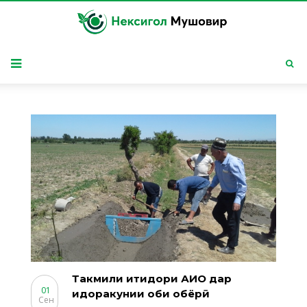
Такмили иқтидори АИО дар
01
идоракунии оби обёрӣ
Сен