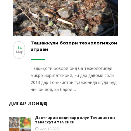
Ташаккули бозори технологияҳои
14
қатравӣ
Мар
Тадқиқоти бозорӣ оид ба технологияҳои
микро-ирригатсионӣ, ки дар давоми соли
2013 дар Тоҷикистон гузаронида шуда буд,
нишон дод, ки барои ...
ДИГАР ЛОИҲАҲО
Дастгирии соҳаи зардолуи Тоҷикистон
тавассути таъсиси
Фев 12 2026