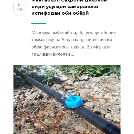
01
оиди усулҳои самараноки
Сен
истифодаи оби обёрӣ
Маводҳои омӯзишӣ оид ба усулҳои обёрии
каммасраф ва беҳтар кардани хосиятҳои
обию физикии хок таҳия ва ба Маркази
таълимии вилояти ...