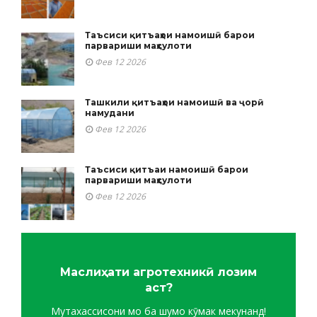
Таъсиси қитъаҳои намоишӣ барои
парвариши маҳсулоти
Фев 12 2026
Ташкили қитъаҳои намоишӣ ва ҷорӣ
намудани
Фев 12 2026
Таъсиси қитъаи намоишӣ барои
парвариши маҳсулоти
Фев 12 2026
Маслиҳати агротехникӣ лозим
аст?
Мутахассисони мо ба шумо кӯмак мекунанд!