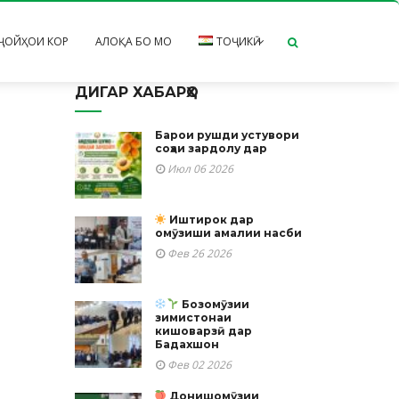
ҶОЙҲОИ КОР
АЛОҚА БО МО
ТОҶИКӢ
ДИГАР ХАБАРҲО
Русский
English
Барои рушди устувори
соҳаи зардолу дар
Июл 06 2026
Иштирок дар
омӯзиши амалии насби
Фев 26 2026
Бозомӯзии
зимистонаи
кишоварзӣ дар
Бадахшон
Фев 02 2026
Донишомӯзии