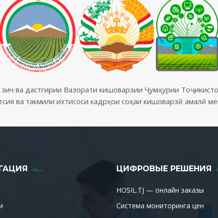
 зич ва дастгирии Вазорати кишоварзии Ҷумҳурии Тоҷикисто
тсия ва такмили ихтисоси кадрҳои соҳаи кишоварзӣ амалӣ м
ГАЦИЯ
ЦИФРОВЫЕ РЕШЕНИЯ
HOSIL.TJ — онлайн заказы
и
Система мониторинга цен