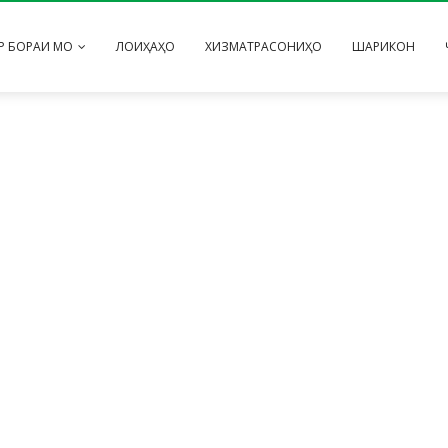
Р БОРАИ МО
ЛОИҲАҲО
ХИЗМАТРАСОНИҲО
ШАРИКОН