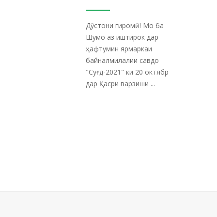
Дӯстони гиромӣ! Мо ба
Шумо аз иштирок дар
ҳафтумин ярмаркаи
байналмилалии савдо
"Суғд-2021" ки 20 октябр
дар Қасри варзиши ...