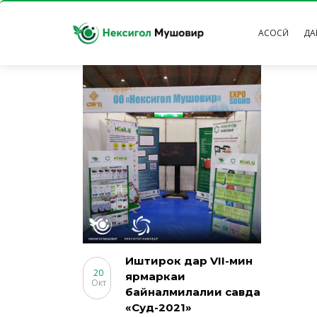
АСОСӢ
ДА
Иштирок дар VII-мин
20
ярмаркаи
Окт
байналмилалии савда
«Суғд-2021»