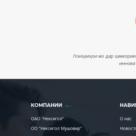
Лоиҳаиҳои мо дар ҳамкории
иннова
КОМПАНИИ
НАВИ
ОАО “Нексигол”
О нас
ОО “Нексигол Мушовир”
Новост