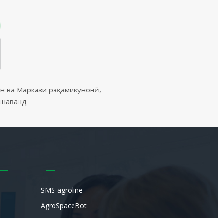
н ва Маркази рақамикунонӣ,
ешаванд
SMS-agroline
AgroSpaceBot