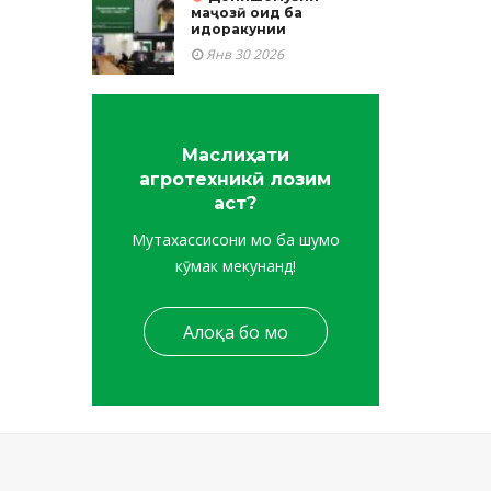
маҷозӣ оид ба
идоракунии
Янв 30 2026
Маслиҳати
агротехникӣ лозим
аст?
Мутахассисони мо ба шумо
кӯмак мекунанд!
Алоқа бо мо