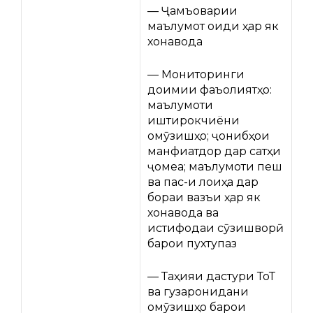
— Ҷамъоварии
маълумот оиди ҳар як
хонавода
— Мониторинги
доимии фаъолиятҳо:
маълумоти
иштирокчиёни
омӯзишҳо; ҷонибҳои
манфиатдор дар сатҳи
ҷомеа; маълумоти пеш
ва пас-и лоиҳа дар
бораи вазъи ҳар як
хонавода ва
истифодаи сӯзишворӣ
барои пухтупаз
— Таҳияи дастури ТоТ
ва гузаронидани
омӯзишҳо барои