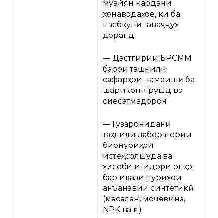
муайян кардани
хонаводаҳое, ки ба
насбкунӣ таваҷҷӯҳ
доранд
— Дастгирии БРСММ
барои ташкили
сафарҳои намоишӣ ба
шарикони рушд ва
сиёсатмадорон
— Гузаронидани
таҳлили лаборатории
бионуриҳои
истеҳсолшуда ва
ҳисоби иқтидори онҳо
бар ивази нуриҳои
анъанавии синтетикӣ
(масалан, мочевина,
NPK ва ғ.)