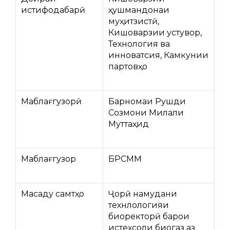
истифодабарӣ
ҳушмандонаи
муҳитзистӣ,
Кишоварзии устувор,
Технология ва
инноватсия, Камкунии
партовҳо
Маблағгузорӣ
Барномаи Рушди
Созмони Милали
Муттаҳид
Маблағгузор
БРСММ
Мақсаду самтҳо
Ҷорӣ намудани
технлологияи
биоректорӣ барои
истеҳсоли биогаз аз