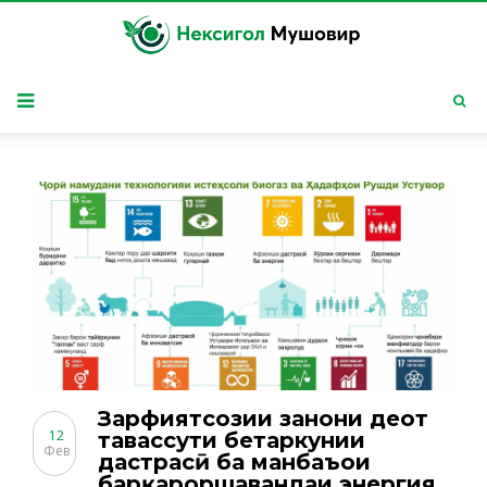
Зарфиятсозии занони деҳот
12
тавассути беҳтаркунии
Фев
дастрасӣ ба манбаъҳои
барқароршавандаи энергия