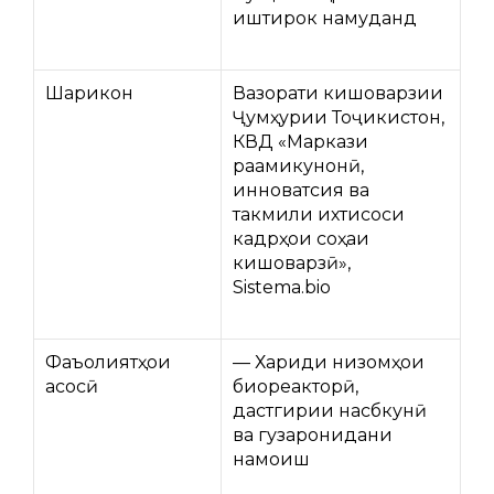
иштирок намуданд
Шарикон
Вазорати кишоварзии
Ҷумҳурии Тоҷикистон,
КВД «Маркази
рақамикунонӣ,
инноватсия ва
такмили ихтисоси
кадрҳои соҳаи
кишоварзӣ»,
Sistema.bio
Фаъолиятҳои
— Хариди низомҳои
асосӣ
биореакторӣ,
дастгирии насбкунӣ
ва гузаронидани
намоиш