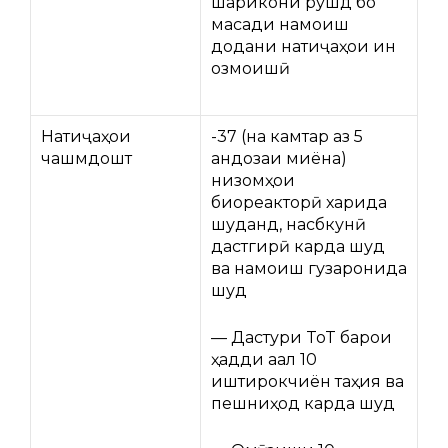
шарикони рушд бо
мақсади намоиш
додани натиҷаҳои ин
озмоишӣ
Натиҷаҳои
-37 (на камтар аз 5
чашмдошт
андозаи миёна)
низомҳои
биореакторӣ харида
шуданд, насбкунӣ
дастгирӣ карда шуд
ва намоиш гузаронида
шуд
— Дастури ToT барои
ҳадди аққал 10
иштирокчиён таҳия ва
пешниҳод карда шуд