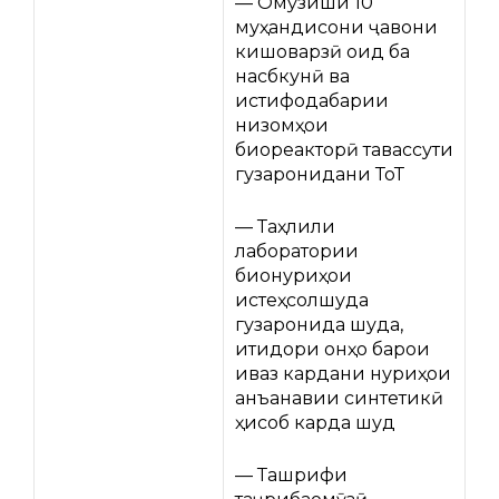
— Омӯзиши 10
муҳандисони ҷавони
кишоварзӣ оид ба
насбкунӣ ва
истифодабарии
низомҳои
биореакторӣ тавассути
гузаронидани ТоТ
— Таҳлили
лаборатории
бионуриҳои
истеҳсолшуда
гузаронида шуда,
иқтидори онҳо барои
иваз кардани нуриҳои
анъанавии синтетикӣ
ҳисоб карда шуд
— Ташрифи