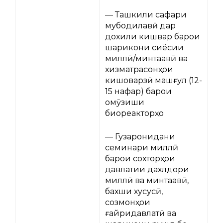
— Ташкили сафари
мубодилавӣ дар
дохили кишвар барои
шарикони сиёсии
миллӣ/минтақавӣ ва
хизматрасонҳои
кишоварзӣ машғул (12-
15 нафар) барои
омӯзиши
биореакторҳо
— Гузаронидани
семинари миллӣ
барои сохторҳои
давлатии дахлдори
миллӣ ва минтақавӣ,
бахши хусусӣ,
созмонҳои
ғайридавлатӣ ва