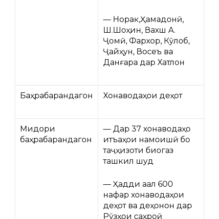
— Норак,Ҳамадонӣ,
Ш.Шоҳин, Вахш А.
Ҷомӣ, Фархор, Кӯлоб,
Ҷайҳун, Восеъ ва
Данғара дар Хатлон
Баҳрабарандагон
Хонаводаҳои деҳот
Миқдори
— Дар 37 хонаводаҳо
баҳрабарандагон
қитъаҳои намоишӣ бо
таҷҳизоти биогаз
ташкил шуд
— Ҳадди ақал 600
нафар хонаводаҳои
деҳот ва деҳқонон дар
Рӯзҳои саҳроӣ