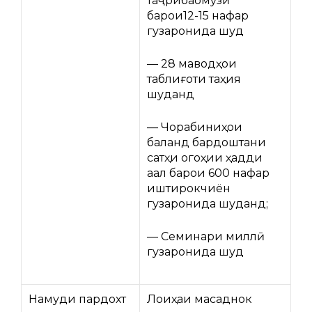
таҷрибаомӯзӣ
барои12-15 нафар
гузаронида шуд
— 28 маводҳои
таблиғоти таҳия
шуданд
— Чорабиниҳои
баланд бардоштани
сатҳи огоҳии ҳадди
ақал барои 600 нафар
иштирокчиён
гузаронида шуданд;
— Семинари миллӣ
гузаронида шуд
Намуди пардохт
Лоиҳаи мақсаднок