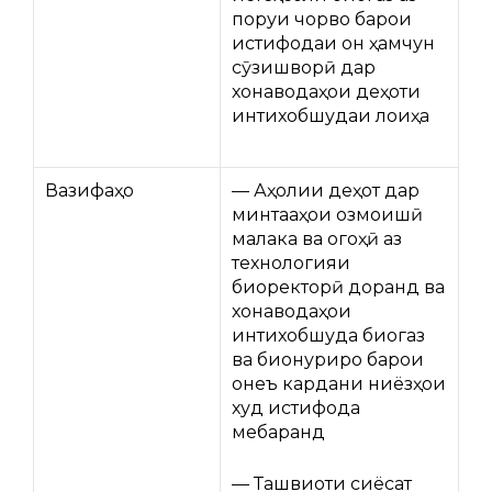
поруи чорво барои
истифодаи он ҳамчун
сӯзишворӣ дар
хонаводаҳои деҳоти
интихобшудаи лоиҳа
Вазифаҳо
— Аҳолии деҳот дар
минтақаҳои озмоишӣ
малака ва огоҳӣ аз
технологияи
биоректорӣ доранд ва
хонаводаҳои
интихобшуда биогаз
ва бионуриро барои
қонеъ кардани ниёзҳои
худ истифода
мебаранд
— Ташвиқоти сиёсат