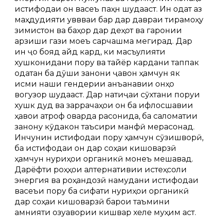
истифодаи он васеъ паҳн шудааст. Ин одат аз
маҳдудияти қуввваи барқ дар давраи тирамоҳу
зимистон ва баҳор дар деҳот ва гаронии
арзиши гази моеъ сарчашма мегирад. Дар
ин ҷо бояд қайд кард, ки масъулияти
хушконидани пору ва тайёр кардани таппак
одатан ба дӯши занони ҷавон ҳамчун як
қисми нақши гендерии анъанавии онҳо
вогузор шудааст. Дар натиҷаи сӯхтани поруи
хушк дуд ва заррачаҳои он ба ифлосшавии
ҳавои атроф оварда расонида, ба саломатии
занону кӯдакон таъсири манфӣ мерасонад.
Инчунин истифодаи пору ҳамчун сӯзишворӣ,
ба истифодаи он дар соҳаи кишоварзӣ
ҳамчун нуриҳои органикӣ монеъ мешавад.
Дарёфти роҳҳои алтернативии истеҳсоли
энергия ва роҳандозӣ намудани истифодаи
васеъи пору ба сифати нуриҳои органикӣ
дар соҳаи кишоварзӣ барои таъмини
амнияти озуқавории кишвар хеле муҳим аст.