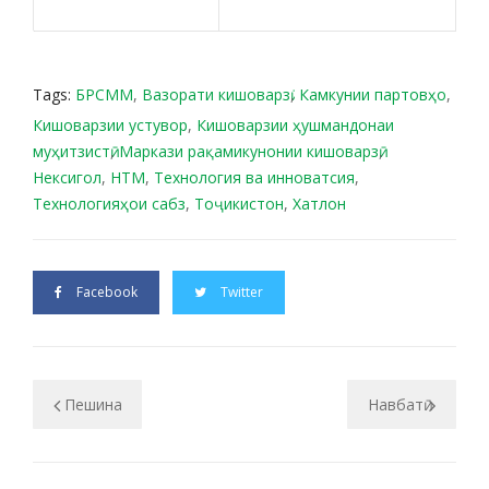
Tags:
БРСММ
,
Вазорати кишоварзӣ
,
Камкунии партовҳо
,
Кишоварзии устувор
,
Кишоварзии ҳушмандонаи
муҳитзистӣ
,
Маркази рақамикунонии кишоварзӣ
,
Нексигол
,
НТМ
,
Технология ва инноватсия
,
Технологияҳои сабз
,
Тоҷикистон
,
Хатлон
Facebook
Twitter
Пешина
Навбатӣ