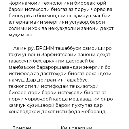
Ҷоринамоии технологияи биореакторӣ
барои истеҳсоли биогаз аз поруи чорво ва
бионурӣ аз боқимондаи он ҳамчун манбаи
алтернативии энергияи устувор, барои
солимии хок ва некӯаҳволии занони деҳот
муҳим аст.
Аз ин рӯ, БРСММ ташаббуси озмоиширо
таҳти унвони Зарфиятсозии занони деҳот
тавассути беҳтаркунии дастрасӣ ба
манбаъҳои барқароршавандаи энергия бо
истифода аз дастгоҳҳои биогаз роҳандозӣ
намуд. Дар доираи ин ташаббус,
технологияи истифодаи таҷҳизотҳои
биоаректорӣ барои истеҳсоли биогаз аз
поруи чорвоҷорӣ карда мешавад, ки онро
ҳамчун сӯзишворӣ барои пухтупаз дар
хонаводаҳои деҳот истифода мебаранд.
Доираи
Кишоварзии