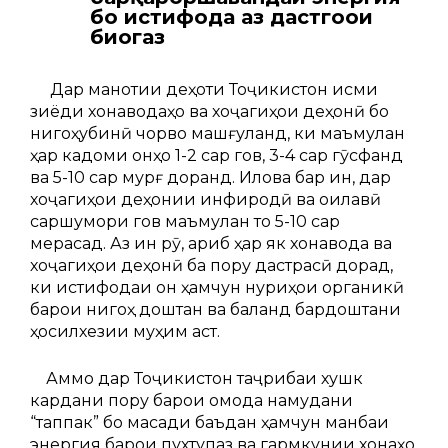
бо истифода аз дастгоҳҳои
биогаз
Дар манотиқи деҳоти Тоҷикистон қисми
зиёди хонаводаҳо ва хоҷагиҳои деҳқонӣ бо
нигоҳубинӣ чорво машғуланд, ки маъмулан
ҳар кадоми онҳо 1-2 сар гов, 3-4 сар гӯсфанд
ва 5-10 сар мурғ доранд. Илова бар ин, дар
хоҷагиҳои деҳқонии инфиродӣ ва оилавӣ
саршумори гов маъмулан то 5-10 сар
мерасад. Аз ин рӯ, қариб ҳар як хонавода ва
хоҷагиҳои деҳқонӣ ба пору дастрасӣ дорад,
ки истифодаи он ҳамчун нуриҳои органикӣ
барои нигоҳ доштан ва баланд бардоштани
ҳосилхезии муҳим аст.
Аммо дар Тоҷикистон таҷрибаи хушк
кардани пору барои омода намудани
“таппак” бо мақсади баъдан ҳамчун манбаи
энергия барои пухтупаз ва гармкунии хонаҳо