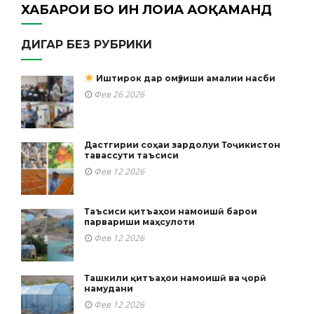
ХАБАРҲОИ БО ИН ЛОИҲА АОҚАМАНД
ДИГАР БЕЗ РУБРИКИ
Иштирок дар омӯзиши амалии насби
Фев 26 2026
Дастгирии соҳаи зардолуи Тоҷикистон
тавассути таъсиси
Фев 12 2026
Таъсиси қитъаҳои намоишӣ барои
парвариши маҳсулоти
Фев 12 2026
Ташкили қитъаҳои намоишӣ ва ҷорӣ
намудани
Фев 12 2026