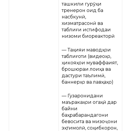
ташкили гурӯҳи
тренерон оид ба
насбкунӣ,
хизматрасонӣ ва
таблиғи истифодаи
низоми биореакторӣ
— Таҳияи маводҳои
таблиғоти (видеоҳо,
ҳикояҳои муваффақият,
брошюраи лоиҳа ва
дастури таълимӣ,
баннерҳо ва лавҳаҳо)
— Гузаронидани
маъракаҳои огаҳӣ дар
байни
баҳрабарандагони
бевосита ва мизоҷони
эҳтимолӣ, соҳибкорон,