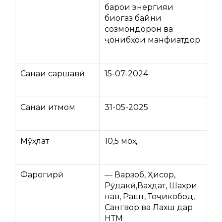
барои энергияи
биогаз байни
созмондорон ва
ҷонибҳои манфиатдор
Санаи саршавӣ
15-07-2024
Санаи итмом
31-05-2025
Мӯҳлат
10,5 моҳ
Фарогирӣ
— Варзоб, Ҳисор,
Рӯдакӣ,Ваҳдат, Шаҳри
нав, Рашт, Тоҷикобод,
Сангвор ва Лахш дар
НТМ