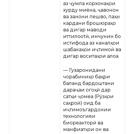
аз ҷумла корхонаҳои
хурду миёна, ҷавонон
ва занони пешво, паҳн
кардани брошюраҳо
ва дигар маводи
иттилоотӣ, инчунин бо
истифода аз каналҳои
шабакаҳои иҷтимоӣ ва
дигар воситаҳои алоқа
— Гузаронидани
чорабиниҳо баҳри
баланд бардоштани
дараҷаи огоҳӣ дар
сатҳи ҷомеа (Рӯзҳои
саҳроӣ) оид ба
иҷтимоъгардонии
технологияи
биореакторӣ ва
манфиатҳои он ва